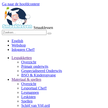
Ga naar de hoofdcontent
Smaaklessen
English
Webshop
Inloggen Chef!
Lespakketten
Overzicht
Primair onderwijs
Gespecialiseerd Onderwijs
BSO & Kinderopvang
Materiaal & spellen
Overzicht
Lesportaal Chef!
Lesmappen
Leskisten
Spellen
Schijf van Vijf-zeil