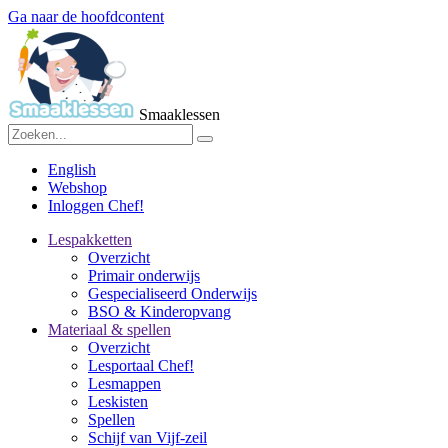
Ga naar de hoofdcontent
Smaaklessen
English
Webshop
Inloggen Chef!
Lespakketten
Overzicht
Primair onderwijs
Gespecialiseerd Onderwijs
BSO & Kinderopvang
Materiaal & spellen
Overzicht
Lesportaal Chef!
Lesmappen
Leskisten
Spellen
Schijf van Vijf-zeil