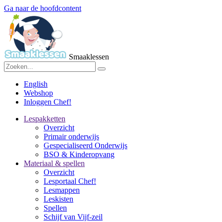
Ga naar de hoofdcontent
Smaaklessen
English
Webshop
Inloggen Chef!
Lespakketten
Overzicht
Primair onderwijs
Gespecialiseerd Onderwijs
BSO & Kinderopvang
Materiaal & spellen
Overzicht
Lesportaal Chef!
Lesmappen
Leskisten
Spellen
Schijf van Vijf-zeil