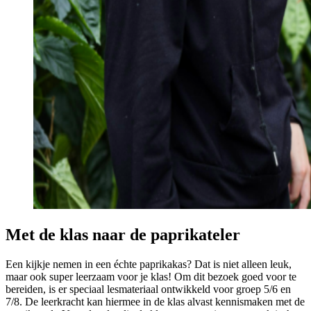
Met de klas naar de paprikateler
Een kijkje nemen in een échte paprikakas? Dat is niet alleen leuk,
maar ook super leerzaam voor je klas! Om dit bezoek goed voor te
bereiden, is er speciaal lesmateriaal ontwikkeld voor groep 5/6 en
7/8. De leerkracht kan hiermee in de klas alvast kennismaken met de