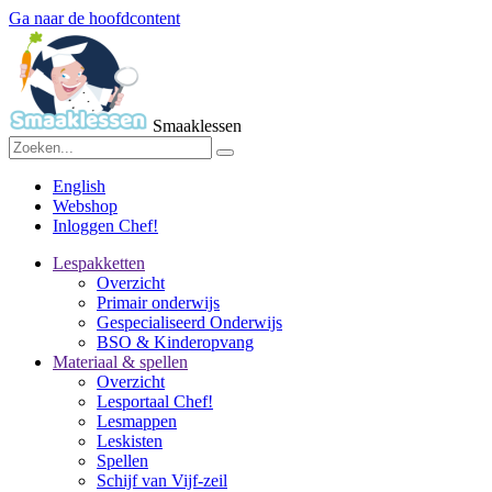
Ga naar de hoofdcontent
Smaaklessen
English
Webshop
Inloggen Chef!
Lespakketten
Overzicht
Primair onderwijs
Gespecialiseerd Onderwijs
BSO & Kinderopvang
Materiaal & spellen
Overzicht
Lesportaal Chef!
Lesmappen
Leskisten
Spellen
Schijf van Vijf-zeil