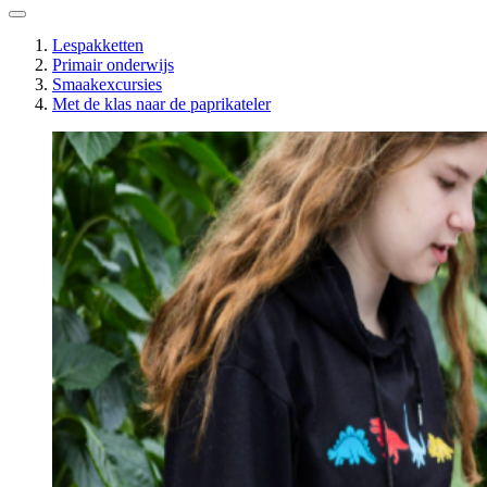
Lespakketten
Primair onderwijs
Smaakexcursies
Met de klas naar de paprikateler