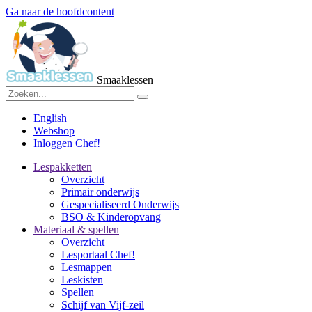
Ga naar de hoofdcontent
Smaaklessen
English
Webshop
Inloggen Chef!
Lespakketten
Overzicht
Primair onderwijs
Gespecialiseerd Onderwijs
BSO & Kinderopvang
Materiaal & spellen
Overzicht
Lesportaal Chef!
Lesmappen
Leskisten
Spellen
Schijf van Vijf-zeil