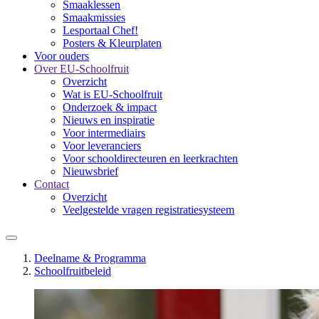
Smaaklessen
Smaakmissies
Lesportaal Chef!
Posters & Kleurplaten
Voor ouders
Over EU-Schoolfruit
Overzicht
Wat is EU-Schoolfruit
Onderzoek & impact
Nieuws en inspiratie
Voor intermediairs
Voor leveranciers
Voor schooldirecteuren en leerkrachten
Nieuwsbrief
Contact
Overzicht
Veelgestelde vragen registratiesysteem
Deelname & Programma
Schoolfruitbeleid