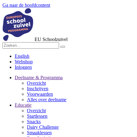
Ga naar de hoofdcontent
EU Schoolzuivel
English
Webshop
Inloggen
Deelname & Programma
Overzicht
Inschrijven
Voorwaarden
Alles over deelname
Educatie
Overzicht
Startlessen
Snacks
Dairy Challenge
Smaaklessen