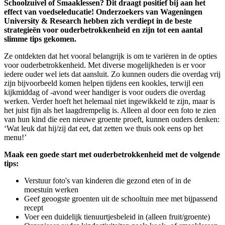
Schoolzuivel of Smaaklessen? Dit draagt positief bij aan het
effect van voedseleducatie! Onderzoekers van Wageningen
University & Research hebben zich verdiept in de beste
strategieën voor ouderbetrokkenheid en zijn tot een aantal
slimme tips gekomen.
Ze ontdekten dat het vooral belangrijk is om te variëren in de opties
voor ouderbetrokkenheid. Met diverse mogelijkheden is er voor
iedere ouder wel iets dat aansluit. Zo kunnen ouders die overdag vrij
zijn bijvoorbeeld komen helpen tijdens een kookles, terwijl een
kijkmiddag of -avond weer handiger is voor ouders die overdag
werken. Verder hoeft het helemaal niet ingewikkeld te zijn, maar is
het juist fijn als het laagdrempelig is. Alleen al door een foto te zien
van hun kind die een nieuwe groente proeft, kunnen ouders denken:
‘Wat leuk dat hij/zij dat eet, dat zetten we thuis ook eens op het
menu!’
Maak een goede start met ouderbetrokkenheid met de volgende
tips:
Verstuur foto's van kinderen die gezond eten of in de
moestuin werken
Geef geoogste groenten uit de schooltuin mee met bijpassend
recept
Voer een duidelijk tienuurtjesbeleid in (alleen fruit/groente)