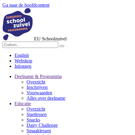
Ga naar de hoofdcontent
EU Schoolzuivel
English
Webshop
Inloggen
Deelname & Programma
Overzicht
Inschrijven
Voorwaarden
Alles over deelname
Educatie
Overzicht
Startlessen
Snacks
Dairy Challenge
Smaaklessen