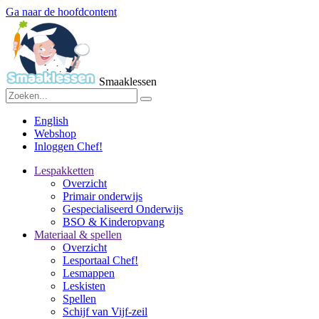
Ga naar de hoofdcontent
Smaaklessen
English
Webshop
Inloggen Chef!
Lespakketten
Overzicht
Primair onderwijs
Gespecialiseerd Onderwijs
BSO & Kinderopvang
Materiaal & spellen
Overzicht
Lesportaal Chef!
Lesmappen
Leskisten
Spellen
Schijf van Vijf-zeil